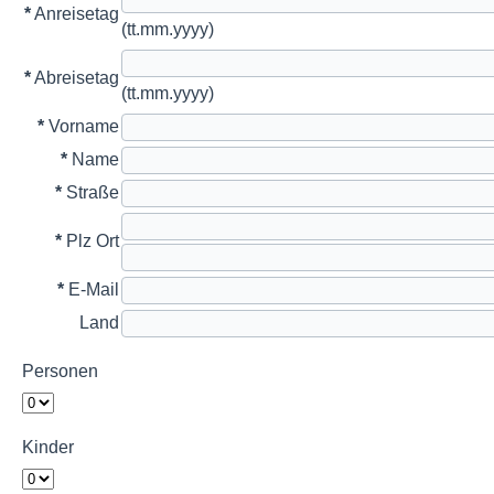
*
Anreisetag
(tt.mm.yyyy)
*
Abreisetag
(tt.mm.yyyy)
*
Vorname
*
Name
*
Straße
*
Plz Ort
*
E-Mail
Land
Personen
Kinder